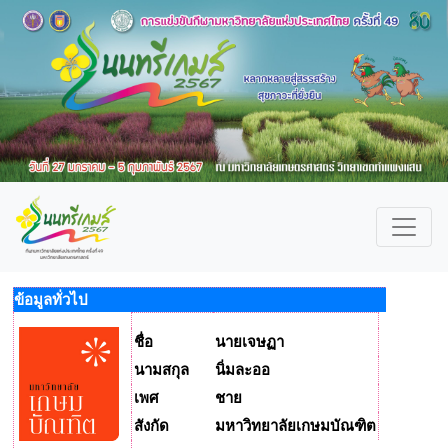
ข้อมูลทั่วไป
ชื่อ
นายเจษฏา
นามสกุล
นิ่มละออ
เพศ
ชาย
สังกัด
มหาวิทยาลัยเกษมบัณฑิต